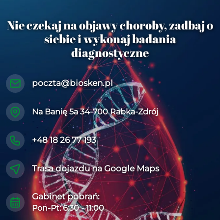
Nie czekaj na objawy choroby, zadbaj o
siebie i wykonaj badania
diagnostyczne
poczta@biosken.pl
Na Banię 5a 34-700 Rabka-Zdrój
+48 18 26 77 193
Trasa dojazdu na Google Maps
Gabinet pobrań:
Pon-Pt: 6:30 - 11:00