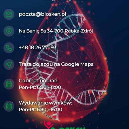
poczta@biosken.pl
Na Banię 5a 34-700 Rabka-Zdrój
+48 18 26 77 193
Trasa dojazdu na Google Maps
Gabinet pobrań:
Pon-Pt: 6:30 - 11:00
Wydawanie wyników:
Pon-Pt: 6:30 - 16:00